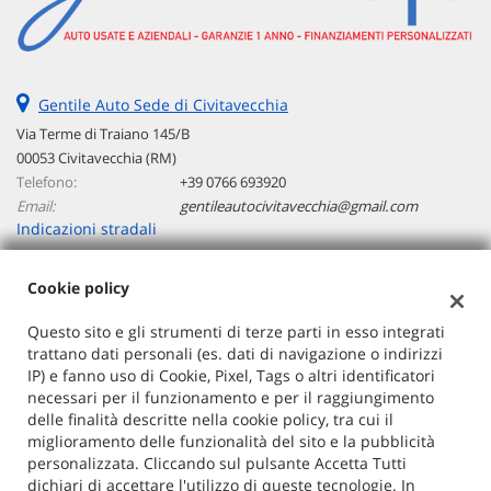
questi
strumenti
di
tracciamento
Gentile Auto Sede di Civitavecchia
si
rimanda
Via Terme di Traiano 145/B
alla
00053 Civitavecchia (RM)
cookie
Telefono:
+39 0766 693920
policy.
Email:
gentileautocivitavecchia@gmail.com
Puoi
Indicazioni stradali
rivedere
e
modificare
Cookie policy
le
Dati fiscali:
tue
G AUTO SRLS
Questo sito e gli strumenti di terze parti in esso integrati
scelte
trattano dati personali (es. dati di navigazione o indirizzi
Via Copenaghen 40 - 00144 Roma (RM)
in
IP) e fanno uso di Cookie, Pixel, Tags o altri identificatori
C.F/P.IVA:
17175831001
qualsiasi
necessari per il funzionamento e per il raggiungimento
Registro delle imprese:
RM
momento.
delle finalità descritte nella cookie policy, tra cui il
miglioramento delle funzionalità del sito e la pubblicità
personalizzata. Cliccando sul pulsante Accetta Tutti
dichiari di accettare l'utilizzo di queste tecnologie. In