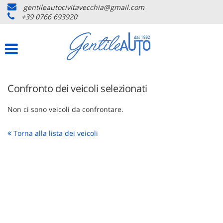
gentileautocivitavecchia@gmail.com
HOME
+39 0766 693920
Le
tue
preferenze
LISTA VEICOLI
di
consenso
ACQUISTIAMO USATO
Il
Confronto dei veicoli selezionati
seguente
pannello
ASSISTENZA
ti
Non ci sono veicoli da confrontare.
consente
di
CONTATTI
Torna alla lista dei veicoli
esprimere
le
tue
NEWS
preferenze
di
consenso
AREA COMMERCIANTI
alle
tecnologie
di