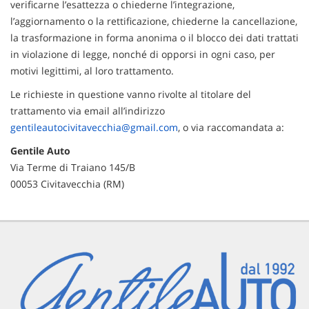
verificarne l’esattezza o chiederne l’integrazione,
questi
l’aggiornamento o la rettificazione, chiederne la cancellazione,
strumenti
la trasformazione in forma anonima o il blocco dei dati trattati
di
in violazione di legge, nonché di opporsi in ogni caso, per
tracciamento
si
motivi legittimi, al loro trattamento.
rimanda
Le richieste in questione vanno rivolte al titolare del
alla
cookie
trattamento via email all’indirizzo
policy.
gentileautocivitavecchia@gmail.com
, o via raccomandata a:
Puoi
Gentile Auto
rivedere
e
Via Terme di Traiano 145/B
modificare
00053 Civitavecchia (RM)
le
tue
scelte
in
qualsiasi
momento.