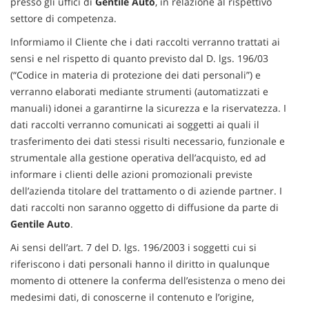
presso gli uffici di
Gentile Auto
, in relazione al rispettivo
tracciamento
settore di competenza.
che
adottiamo
Informiamo il Cliente che i dati raccolti verranno trattati ai
per
sensi e nel rispetto di quanto previsto dal D. lgs. 196/03
offrire
le
(“Codice in materia di protezione dei dati personali”) e
funzionalità
verranno elaborati mediante strumenti (automatizzati e
e
manuali) idonei a garantirne la sicurezza e la riservatezza. I
svolgere
dati raccolti verranno comunicati ai soggetti ai quali il
le
trasferimento dei dati stessi risulti necessario, funzionale e
attività
di
strumentale alla gestione operativa dell’acquisto, ed ad
seguito
informare i clienti delle azioni promozionali previste
descritte.
dell’azienda titolare del trattamento o di aziende partner. I
Per
dati raccolti non saranno oggetto di diffusione da parte di
ottenere
Gentile Auto
.
maggiori
informazioni
Ai sensi dell’art. 7 del D. lgs. 196/2003 i soggetti cui si
sull'utilità
riferiscono i dati personali hanno il diritto in qualunque
e
momento di ottenere la conferma dell’esistenza o meno dei
sul
funzionamento
medesimi dati, di conoscerne il contenuto e l’origine,
di