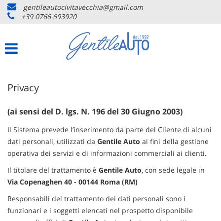
gentileautocivitavecchia@gmail.com
HOME
+39 0766 693920
Le
tue
preferenze
LISTA VEICOLI
di
consenso
ACQUISTIAMO USATO
Il
Privacy
seguente
pannello
ASSISTENZA
ti
(ai sensi del D. lgs. N. 196 del 30 Giugno 2003)
consente
di
Il Sistema prevede l’inserimento da parte del Cliente di alcuni
CONTATTI
esprimere
dati personali, utilizzati da
Gentile Auto
ai fini della gestione
le
operativa dei servizi e di informazioni commerciali ai clienti.
tue
NEWS
preferenze
Il titolare del trattamento è
Gentile Auto
, con sede legale in
di
Via Copenaghen 40 - 00144 Roma (RM)
consenso
AREA COMMERCIANTI
alle
Responsabili del trattamento dei dati personali sono i
tecnologie
funzionari e i soggetti elencati nel prospetto disponibile
di