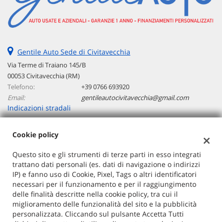
tta
ti
mpre
Cookie necessari
Gentile Auto Sede di Civitavecchia
litato
Via Terme di Traiano 145/B
Cookie delle preferenze
00053 Civitavecchia (RM)
Telefono:
+39 0766 693920
Cookie per il miglioramento dell'esperienza utente
Email:
gentileautocivitavecchia@gmail.com
Indicazioni stradali
Cookie analitici
Cookie policy
Dati fiscali:
Cookie di marketing
G AUTO SRLS
Questo sito e gli strumenti di terze parti in esso integrati
trattano dati personali (es. dati di navigazione o indirizzi
Via Copenaghen 40 - 00144 Roma (RM)
IP) e fanno uso di Cookie, Pixel, Tags o altri identificatori
C.F/P.IVA:
17175831001
Leggi
necessari per il funzionamento e per il raggiungimento
Registro delle imprese:
RM
la
delle finalità descritte nella cookie policy, tra cui il
cookie
miglioramento delle funzionalità del sito e la pubblicità
policy
personalizzata. Cliccando sul pulsante Accetta Tutti