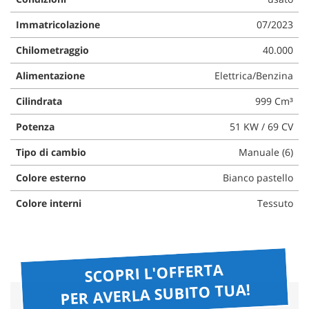
questi
Immatricolazione
07/2023
strumenti
di
Chilometraggio
40.000
tracciamento
si
Alimentazione
Elettrica/Benzina
rimanda
alla
Cilindrata
999 Cm³
cookie
policy.
Potenza
51 KW / 69 CV
Puoi
rivedere
Tipo di cambio
Manuale (6)
e
Colore esterno
Bianco pastello
modificare
le
Colore interni
Tessuto
tue
scelte
in
qualsiasi
momento.
SCOPRI L'OFFERTA
PER AVERLA SUBITO TUA!