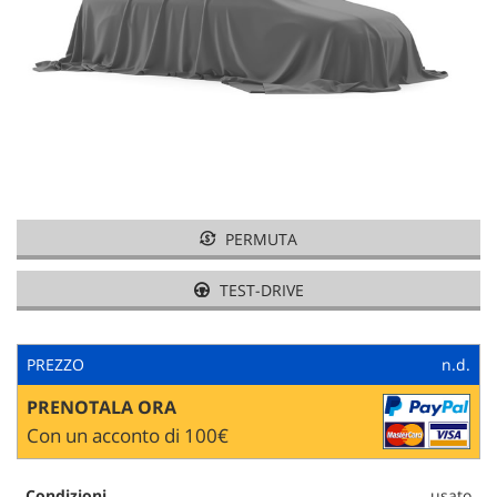
tracciamento
che
adottiamo
per
offrire
le
funzionalità
e
svolgere
le
attività
PERMUTA
di
seguito
TEST-DRIVE
descritte.
Per
ottenere
maggiori
PREZZO
n.d.
informazioni
PRENOTALA ORA
sull'utilità
e
Con un acconto di 100€
sul
funzionamento
Condizioni
usato
di