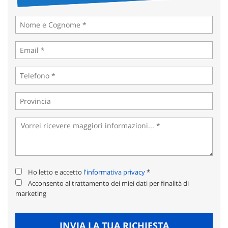
tta
ti
mpre
Cookie necessari
litato
Cookie delle preferenze
Cookie per il miglioramento dell'esperienza utente
Cookie analitici
Cookie di marketing
Ho letto e accetto
l'informativa privacy
*
Leggi
Acconsento al trattamento dei miei dati per finalità di
la
marketing
cookie
policy
INVIA LA TUA RICHIESTA