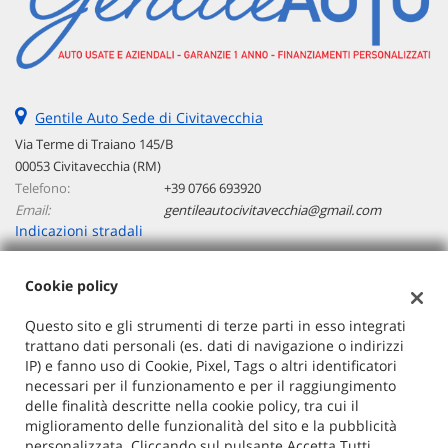
Gentile Auto Sede di Civitavecchia
Via Terme di Traiano 145/B
00053 Civitavecchia (RM)
Telefono:
+39 0766 693920
Email:
gentileautocivitavecchia@gmail.com
Indicazioni stradali
Cookie policy
Dati fiscali:
G AUTO SRLS
Questo sito e gli strumenti di terze parti in esso integrati
trattano dati personali (es. dati di navigazione o indirizzi
Via Copenaghen 40 - 00144 Roma (RM)
IP) e fanno uso di Cookie, Pixel, Tags o altri identificatori
C.F/P.IVA:
17175831001
necessari per il funzionamento e per il raggiungimento
Registro delle imprese:
RM
delle finalità descritte nella cookie policy, tra cui il
miglioramento delle funzionalità del sito e la pubblicità
personalizzata. Cliccando sul pulsante Accetta Tutti