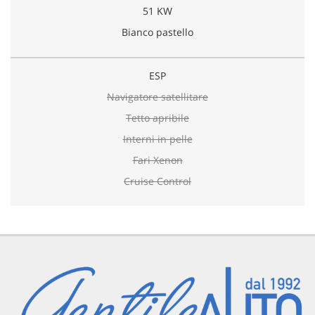
51 KW
Bianco pastello
ESP
Navigatore satellitare
Tetto apribile
Interni in pelle
Fari Xenon
Cruise Control