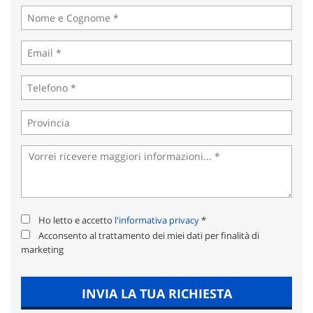
tta
ti
mpre
Cookie necessari
litato
Cookie delle preferenze
Cookie per il miglioramento dell'esperienza utente
Cookie analitici
Cookie di marketing
Ho letto e accetto
l'informativa privacy
*
Acconsento al trattamento dei miei dati per finalità di
marketing
Leggi
la
cookie
INVIA LA TUA RICHIESTA
policy