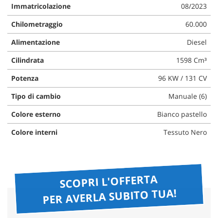
Immatricolazione
08/2023
questi
strumenti
Chilometraggio
60.000
di
tracciamento
Alimentazione
Diesel
si
rimanda
Cilindrata
1598 Cm³
alla
cookie
Potenza
96 KW / 131 CV
policy.
Tipo di cambio
Manuale (6)
Puoi
rivedere
Colore esterno
Bianco pastello
e
modificare
Colore interni
Tessuto Nero
le
tue
scelte
in
qualsiasi
SCOPRI L'OFFERTA
momento.
PER AVERLA SUBITO TUA!