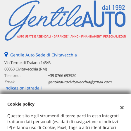
Gentile Auto Sede di Civitavecchia
Via Terme di Traiano 145/B
00053 Civitavecchia (RM)
Telefono:
+39 0766 693920
Email:
gentileautocivitavecchia@gmail.com
Indicazioni stradali
Cookie policy
Dati fiscali:
G AUTO SRLS
Questo sito e gli strumenti di terze parti in esso integrati
trattano dati personali (es. dati di navigazione o indirizzi
Via Copenaghen 40 - 00144 Roma (RM)
IP) e fanno uso di Cookie, Pixel, Tags o altri identificatori
C.F/P.IVA:
17175831001