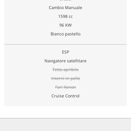
Cambio Manuale
1598 cc
96 KW
Bianco pastello
ESP
Navigatore satellitare
Tetto apribile
Interni in pelle
Fari Xenon
Cruise Control