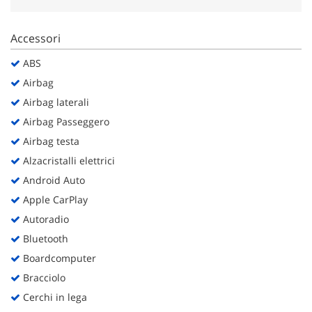
Salva
le
Accessori
impostazioni
ABS
Airbag
Airbag laterali
Airbag Passeggero
Airbag testa
Alzacristalli elettrici
Android Auto
Apple CarPlay
Autoradio
Bluetooth
Boardcomputer
Bracciolo
Cerchi in lega