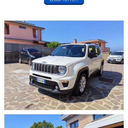
• Finanziamento personalizzato anche senza anticipo
• POSSIBILITÀ ' DI PERMUTA
• Tagliando completo prima della consegna
• Garanzia 12 mesi estendibile fino a 36 mesi con assistenza
stradale
SIAMO ALL'USCITA AUTOSTRADA CIVITAVECCHIA NORD
CIVITAVECCHIA (RM)
La dotazione tecnica e gli optional potrebbero in alcuni casi
differire dall'effettivo equipaggiamento della vettura, a causa
della non uniformità dei dati pubblicati su vari portali.G Auto
srls declina ogni responsabilità per eventuali involontarie
incongruenze, che non rappresentano un impegno
contrattuale.